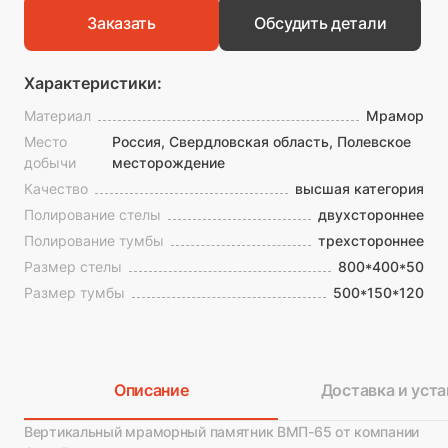
Заказать
Обсудить детали
Характеристики:
Материал
Мрамор
Место
Россия, Свердловская область, Полевское
добычи
месторождение
Качество
высшая категория
Полирование стелы
двухстороннее
Полирование тумбы
трехстороннее
Размер стелы
800*400*50
Размер тумбы
500*150*120
Описание
Доставка и уста
Вертикальный мраморный памятник ВМП-65 от компании