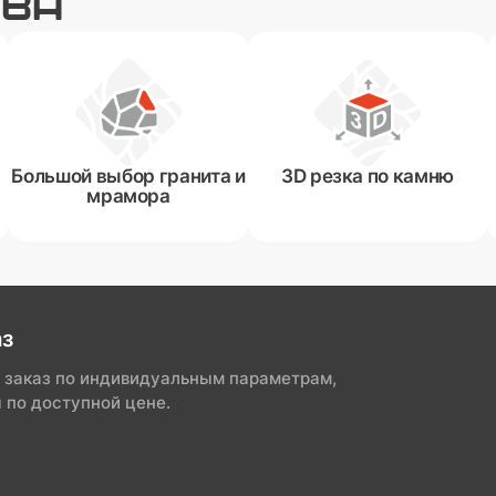
ТВА
Большой выбор гранита и
3D резка по камню
мрамора
аз
 заказ по индивидуальным параметрам,
 по доступной цене.