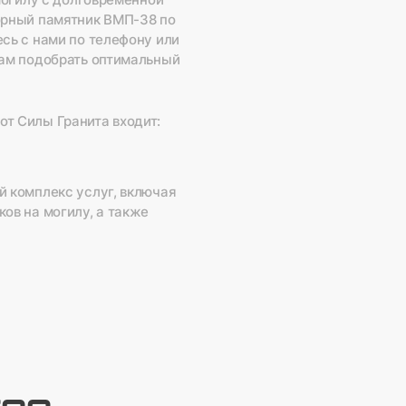
могилу с долговременной
орный памятник ВМП-38 по
сь с нами по телефону или
вам подобрать оптимальный
т Силы Гранита входит:
й комплекс услуг, включая
ов на могилу, а также