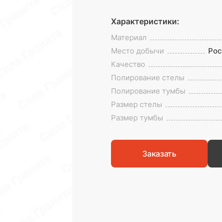
Характеристики:
Материал
Место добычи
Рос
Качество
Полирование стелы
Полирование тумбы
Размер стелы
Размер тумбы
Заказать