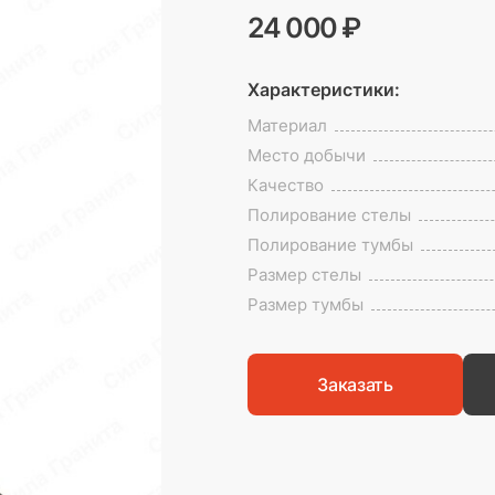
24 000 ₽
Характеристики:
Материал
Место добычи
Качество
Полирование стелы
Полирование тумбы
Размер стелы
Размер тумбы
Заказать