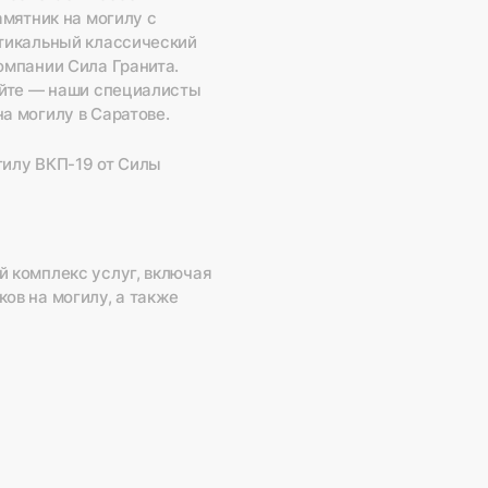
амятник на могилу с
ртикальный классический
омпании Сила Гранита.
сайте — наши специалисты
а могилу в Саратове.
гилу ВКП-19 от Силы
й комплекс услуг, включая
ов на могилу, а также