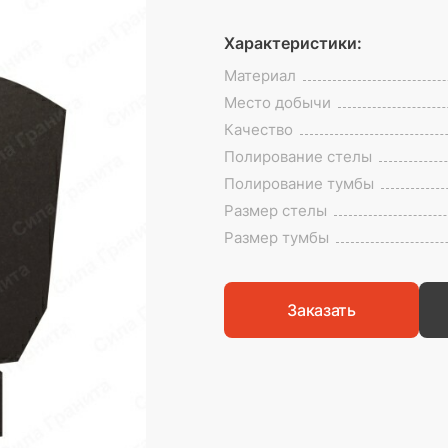
Характеристики:
Материал
Место добычи
Качество
Полирование стелы
Полирование тумбы
Размер стелы
Размер тумбы
Заказать